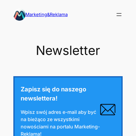
Przejdź
do
Marketing&Reklama
treści
Newsletter
Zapisz się do naszego
newslettera!
Wpisz swój adres e-mail aby być
na bieżąco ze wszystkimi
nowościami na portalu Marketing-
Reklama!