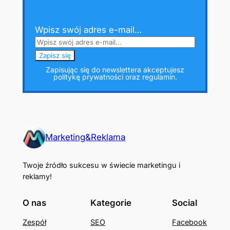
Wpisz swój adres e-mail…
Zapisując się do newslettera akceptujesz
politykę prywatności oraz regulamin.
Marketing&Reklama
Twoje źródło sukcesu w świecie marketingu i
reklamy!
O nas
Kategorie
Social
Zespół
SEO
Facebook