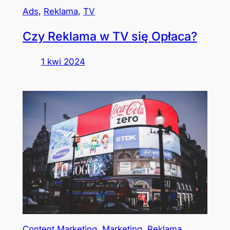
Ads
, 
Reklama
, 
TV
Czy Reklama w TV się Opłaca?
1 kwi 2024
Content Marketing
, 
Marketing
, 
Reklama