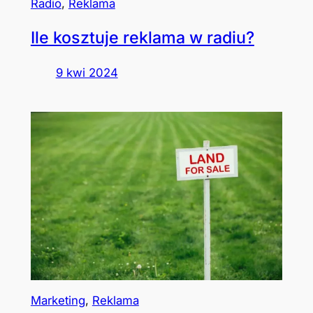
Radio
, 
Reklama
Ile kosztuje reklama w radiu?
9 kwi 2024
Marketing
, 
Reklama