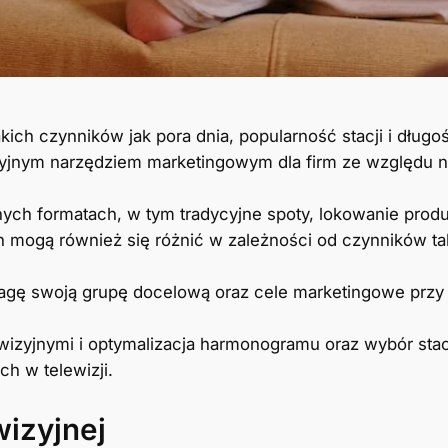
akich czynników jak pora dnia, popularność stacji i długo
cyjnym narzędziem marketingowym dla firm ze względu n
nych formatach, w tym tradycyjne spoty, lokowanie prod
h mogą również się różnić w zależności od czynników tak
wagę swoją grupę docelową oraz cele marketingowe przy
wizyjnymi i optymalizacja harmonogramu oraz wybór st
h w telewizji.
izyjnej