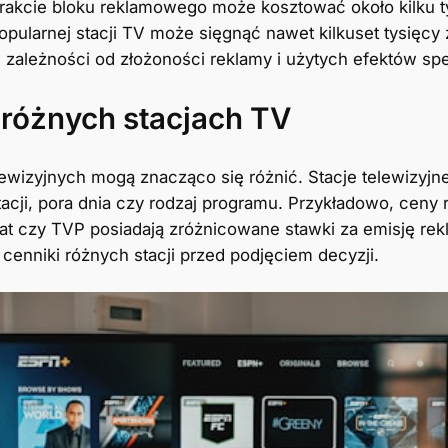
trakcie bloku reklamowego może kosztować około kilku t
ularnej stacji TV może sięgnąć nawet kilkuset tysięcy
w zależności od złożoności reklamy i użytych efektów sp
 różnych stacjach TV
lewizyjnych mogą znacząco się różnić. Stacje telewizyj
stacji, pora dnia czy rodzaj programu. Przykładowo, cen
at czy TVP posiadają zróżnicowane stawki za emisję re
 cenniki różnych stacji przed podjęciem decyzji.