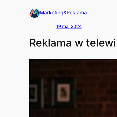
Przejdź
Marketing&Reklama
do
treści
19 maj 2024
Reklama w telewiz