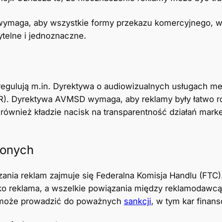
wymaga, aby wszystkie formy przekazu komercyjnego, w 
ytelne i jednoznaczne.
e regulują m.in. Dyrektywa o audiowizualnych usługach 
). Dyrektywa AVMSD wymaga, aby reklamy były łatwo r
również kładzie nacisk na transparentność działań mark
zonych
nia reklam zajmuje się Federalna Komisja Handlu (FTC)
ko reklama, a wszelkie powiązania między reklamodawcą
d może prowadzić do poważnych
sankcji
, w tym kar finan