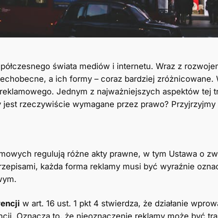
ółczesnego świata mediów i internetu. Wraz z rozwojem
echobecne, a ich formy – coraz bardziej zróżnicowane. 
u reklamowego. Jednym z najważniejszych aspektów tej tr
jest rzeczywiście wymagane przez prawo? Przyjrzyjmy s
amowych regulują różne akty prawne, w tym Ustawa o zw
z przepisami, każda forma reklamy musi być wyraźnie ozna
wym.
encji
w art. 16 ust. 1 pkt 4 stwierdza, że działanie wpro
cji. Oznacza to, że nieoznaczenie reklamy może być tr