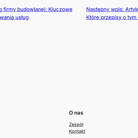
g firmy budowlanej: Kluczowe
Następny wpis:
Arty
wania usług
Które przepisy o ty
O nas
Zespół
Kontakt