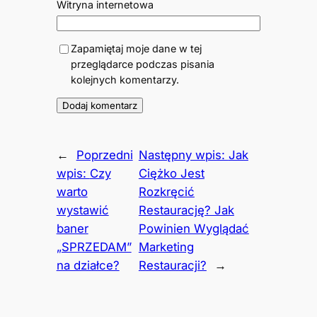
Witryna internetowa
Zapamiętaj moje dane w tej
przeglądarce podczas pisania
kolejnych komentarzy.
←
Poprzedni
Następny wpis:
Jak
wpis:
Czy
Ciężko Jest
warto
Rozkręcić
wystawić
Restaurację? Jak
baner
Powinien Wyglądać
„SPRZEDAM”
Marketing
na działce?
Restauracji?
→