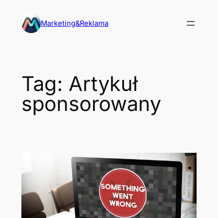
Przejdź
do
Marketing&Reklama
treści
Tag:
Artykuł
sponsorowany