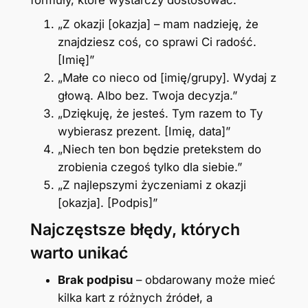
„Z okazji [okazja] – mam nadzieję, że
znajdziesz coś, co sprawi Ci radość.
[Imię]”
„Małe co nieco od [imię/grupy]. Wydaj z
głową. Albo bez. Twoja decyzja.”
„Dziękuję, że jesteś. Tym razem to Ty
wybierasz prezent. [Imię, data]”
„Niech ten bon będzie pretekstem do
zrobienia czegoś tylko dla siebie.”
„Z najlepszymi życzeniami z okazji
[okazja]. [Podpis]”
Najczęstsze błędy, których
warto unikać
Brak podpisu
– obdarowany może mieć
kilka kart z różnych źródeł, a