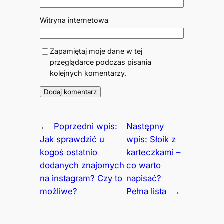
Witryna internetowa
Zapamiętaj moje dane w tej
przeglądarce podczas pisania
kolejnych komentarzy.
←
Poprzedni wpis:
Następny
Jak sprawdzić u
wpis:
Słoik z
kogoś ostatnio
karteczkami –
dodanych znajomych
co warto
na instagram? Czy to
napisać?
możliwe?
Pełna lista
→