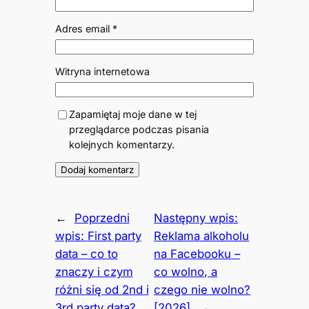
Adres email
*
Witryna internetowa
Zapamiętaj moje dane w tej
przeglądarce podczas pisania
kolejnych komentarzy.
←
Poprzedni
Następny wpis:
wpis:
First party
Reklama alkoholu
data – co to
na Facebooku –
znaczy i czym
co wolno, a
różni się od 2nd i
czego nie wolno?
3rd party data?
[2026]
→