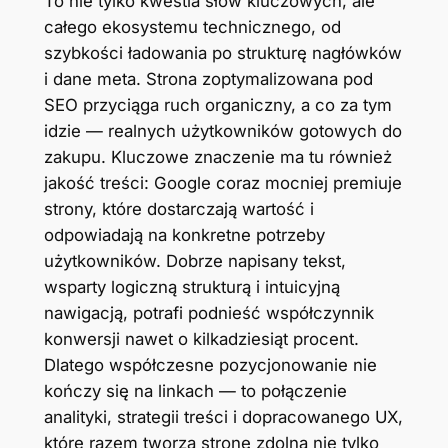
To nie tylko kwestia słów kluczowych, ale
całego ekosystemu technicznego, od
szybkości ładowania po strukturę nagłówków
i dane meta. Strona zoptymalizowana pod
SEO przyciąga ruch organiczny, a co za tym
idzie — realnych użytkowników gotowych do
zakupu. Kluczowe znaczenie ma tu również
jakość treści: Google coraz mocniej premiuje
strony, które dostarczają wartość i
odpowiadają na konkretne potrzeby
użytkowników. Dobrze napisany tekst,
wsparty logiczną strukturą i intuicyjną
nawigacją, potrafi podnieść współczynnik
konwersji nawet o kilkadziesiąt procent.
Dlatego współczesne pozycjonowanie nie
kończy się na linkach — to połączenie
analityki, strategii treści i dopracowanego UX,
które razem tworzą stronę zdolną nie tylko