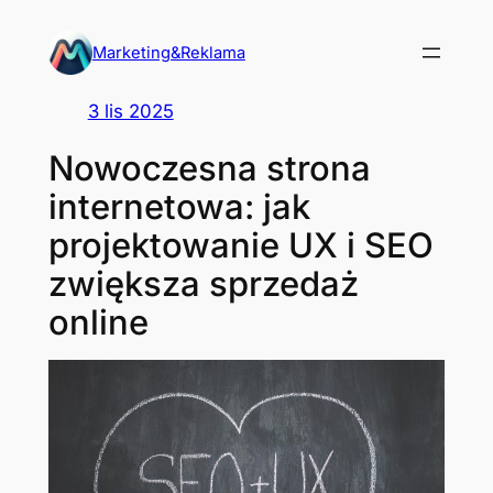
Przejdź
do
Marketing&Reklama
treści
3 lis 2025
Nowoczesna strona
internetowa: jak
projektowanie UX i SEO
zwiększa sprzedaż
online