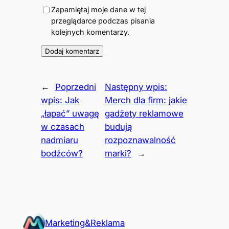
Zapamiętaj moje dane w tej
przeglądarce podczas pisania
kolejnych komentarzy.
←
Poprzedni
Następny wpis:
wpis:
Jak
Merch dla firm: jakie
„łapać” uwagę
gadżety reklamowe
w czasach
budują
nadmiaru
rozpoznawalność
bodźców?
marki?
→
Marketing&Reklama