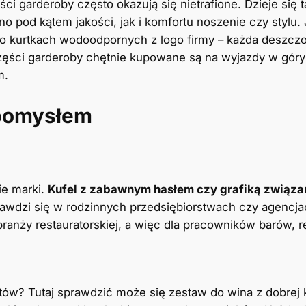
ci garderoby często okazują się nietrafione. Dzieje się t
no pod kątem jakości, jak i komfortu noszenie czy stylu.
 o kurtkach wodoodpornych z logo firmy – każda deszczo
 części garderoby chętnie kupowane są na wyjazdy w gór
m.
 pomysłem
ie marki.
Kufel z zabawnym hasłem czy grafiką związan
prawdzi się w rodzinnych przedsiębiorstwach czy agencj
branży restauratorskiej, a więc dla pracowników barów, 
tów? Tutaj sprawdzić może się zestaw do wina z dobrej k