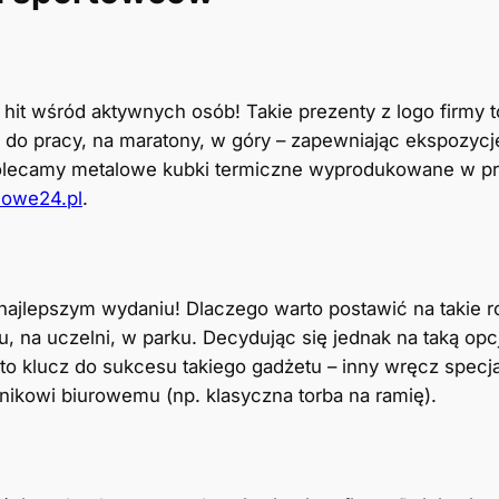
 hit wśród aktywnych osób! Takie prezenty z logo firmy 
, do pracy, na maratony, w góry – zapewniając ekspozyc
lecamy metalowe kubki termiczne wyprodukowane w próż
mowe24.pl
.
 najlepszym wydaniu! Dlaczego warto postawić na takie r
u, na uczelni, w parku. Decydując się jednak na taką op
o klucz do sukcesu takiego gadżetu – inny wręcz specjal
wnikowi biurowemu (np. klasyczna torba na ramię).