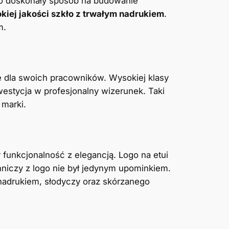
y to doskonały sposób na budowanie
iej jakości szkło z trwałym nadrukiem
.
m.
że dla swoich pracowników. Wysokiej klasy
westycja w profesjonalny wizerunek. Taki
 marki.
funkcjonalność z elegancją. Logo na etui
niczy z logo nie był jedynym upominkiem.
nadrukiem, słodyczy oraz skórzanego