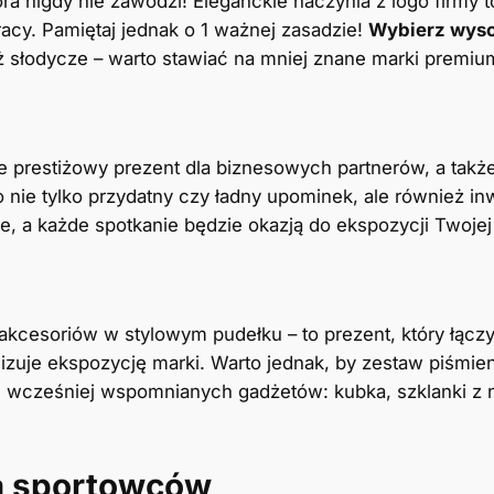
tóra nigdy nie zawodzi! Eleganckie naczynia z logo firm
cy. Pamiętaj jednak o 1 ważnej zasadzie!
Wybierz wysok
słodycze – warto stawiać na mniej znane marki premiu
ie prestiżowy prezent dla biznesowych partnerów, a tak
nie tylko przydatny czy ładny upominek, ale również in
ce, a każde spotkanie będzie okazją do ekspozycji Twojej
kcesoriów w stylowym pudełku – to prezent, który łączy 
zuje ekspozycję marki. Warto jednak, by zestaw piśmien
e wcześniej wspomnianych gadżetów: kubka, szklanki z 
a sportowców