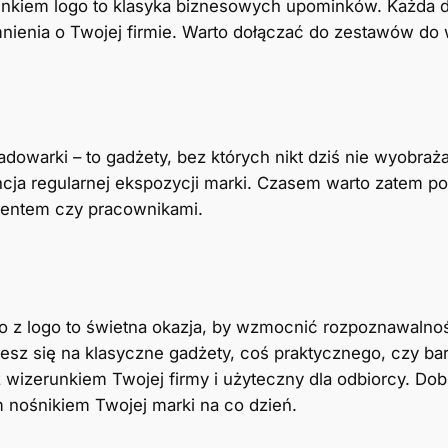
unkiem logo to klasyka biznesowych upominków. Każda 
nienia o Twojej firmie. Warto dołączać do zestawów do
warki – to gadżety, bez których nikt dziś nie wyobraża
ncja regularnej ekspozycji marki. Czasem warto zatem p
lientem czy pracownikami.
z logo to świetna okazja, by wzmocnić rozpoznawalnoś
jesz się na klasyczne gadżety, coś praktycznego, czy bar
 z wizerunkiem Twojej firmy i użyteczny dla odbiorcy. Do
ym nośnikiem Twojej marki na co dzień.