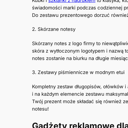
Kubki i
szklanki z nadrukiem
to klasyka, k
świadomości marki podczas codziennej pra
Do zestawu prezentowego dorzuć również 
2. Skórzane notesy
Skórzany notes z logo firmy to niewątpliw
skóra z wytłoczonym logotypem i nazwą to 
notes zostanie na biurku na długie miesią
3. Zestawy piśmiennicze w modnym etui
Kompletny zestaw długopisów, ołówków i a
i na każdym elemencie zestawu maksymali
Twój prezent może składać się również z
notesu!
Gadżety reklamowe dl