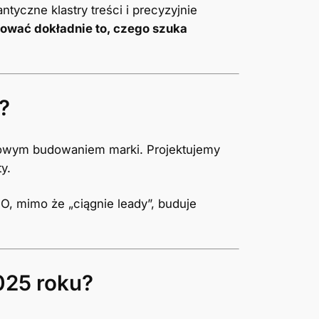
yczne klastry treści i precyzyjnie
kować dokładnie to, czego szuka
?
alowym budowaniem marki. Projektujemy
y.
EO, mimo że „ciągnie leady”, buduje
025 roku?