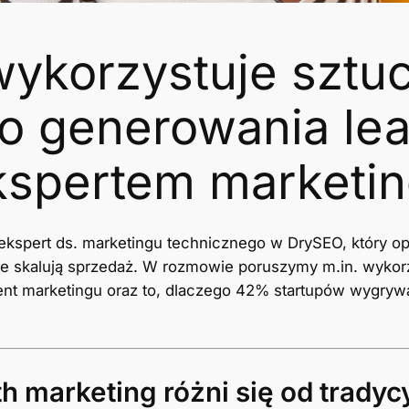
ykorzystuje sztu
 do generowania le
spertem marketin
kspert ds. marketingu technicznego w DrySEO, który op
zne skalują sprzedaż. W rozmowie poruszymy m.in. wykor
ent marketingu oraz to, dlaczego 42% startupów wygry
h marketing różni się od trady