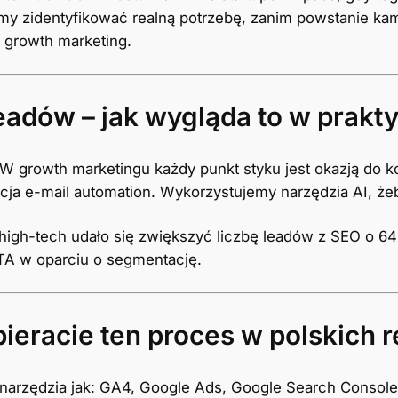
y zidentyfikować realną potrzebę, zanim powstanie kam
y growth marketing.
adów – jak wygląda to w prakt
 W growth marketingu każdy punkt styku jest okazją do k
ja e-mail automation. Wykorzystujemy narzędzia AI, że
 high-tech udało się zwiększyć liczbę leadów z SEO o 64
CTA w oparciu o segmentację.
ieracie ten proces w polskich r
narzędzia jak: GA4, Google Ads, Google Search Console,