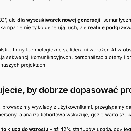
EO”, ale
dla wyszukiwarek nowej generacji
: semantyczn
ampanie nie tylko generują ruch, ale
realnie podgrzew
lskie firmy technologiczne są liderami wdrożeń AI w obs
ja sekwencji komunikacyjnych, personalizacja oferty i p
 naszych projektach.
ujecie, by dobrze dopasować pr
, prowadzimy wywiady z użytkownikami, przeglądamy dan
 persony, a analiza kohortowa wskazuje, gdzie warto szuk
to klucz do wzrostu
– aż 42% startupów upada, gdy teg