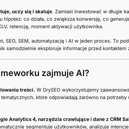
uje, uczy się i skaluje
. Zamiast inwestować w długie k
 hipotez: co działa, co zwiększa konwersję, co generuj
LV, retencję, moment aktywacji użytkownika.
t, SEO, SEM, automatyzację i AI w jeden proces. To po
nik samodzielnie eksploruje informacje przed kontaktem
rameworku zajmuje AI?
alowania treści.
W DrySEO wykorzystujemy zaawansowan
 tematycznych, które odpowiadają zarówno na potrzeby 
gle Analytics 4, narzędzia crawlujące i dane z CRM Sa
omatycznie segmentuje użytkowników, analizuje intencje i