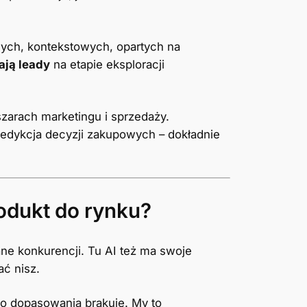
ych, kontekstowych, opartych na
ają leady
na etapie eksploracji
zarach marketingu i sprzedaży.
redykcja decyzji zakupowych – dokładnie
odukt do rynku?
e konkurencji. Tu AI też ma swoje
ać nisz.
o dopasowania brakuje. My to