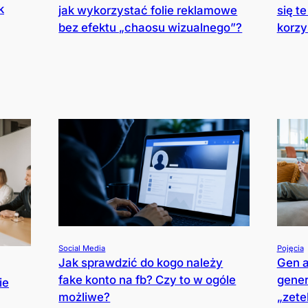
k
jak wykorzystać folie reklamowe
się te
bez efektu „chaosu wizualnego”?
korzy
Social Media
Pojęcia
Jak sprawdzić do kogo należy
Gen a
fake konto na fb? Czy to w ogóle
gener
ie
możliwe?
„zete