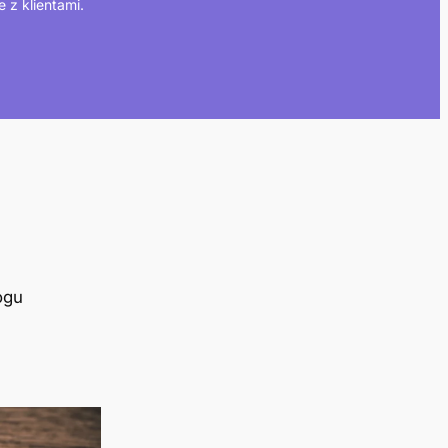
e z klientami.
ogu