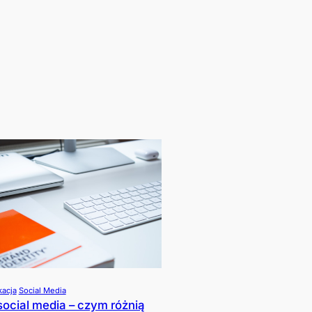
acja
Social Media
social media – czym różnią