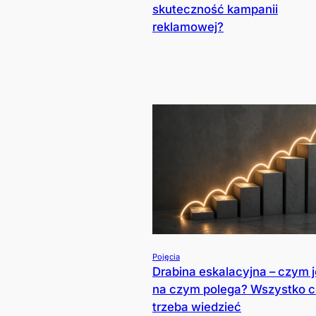
skuteczność kampanii
reklamowej?
Pojęcia
Drabina eskalacyjna – czym je
na czym polega? Wszystko 
trzeba wiedzieć