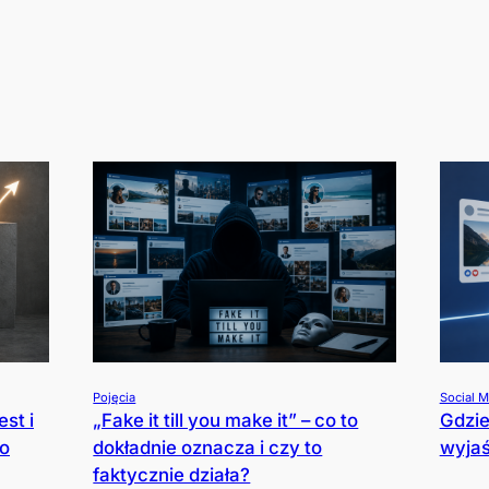
Pojęcia
Social M
st i
„Fake it till you make it” – co to
Gdzie
co
dokładnie oznacza i czy to
wyjaś
faktycznie działa?