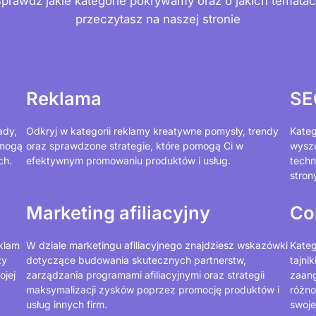
prawdź jakie kategorie pokrywamy oraz o jakich temata
przeczytasz na naszej stronie
Reklama
SE
ady,
Odkryj w kategorii reklamy kreatywne pomysły, trendy
Kateg
omogą
oraz sprawdzone strategie, które pomogą Ci w
wyszu
ch.
efektywnym promowaniu produktów i usług.
techn
stron
Marketing afiliacyjny
Co
eklam
W dziale marketingu afiliacyjnego znajdziesz wskazówki
Kateg
zy
dotyczące budowania skutecznych partnerstw,
tajni
ojej
zarządzania programami afiliacyjnymi oraz strategii
zaang
maksymalizacji zysków poprzez promocję produktów i
różno
usług innych firm.
swoje