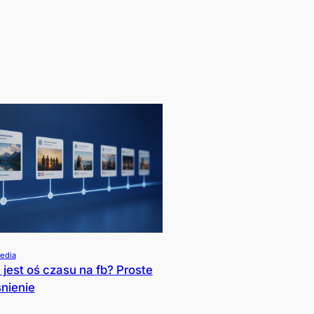
edia
 jest oś czasu na fb? Proste
nienie