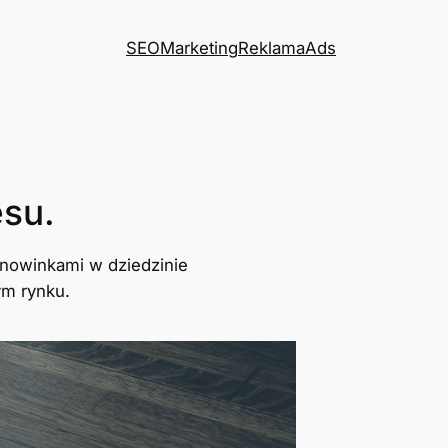
SEO
Marketing
Reklama
Ads
esu.
 nowinkami w dziedzinie
ym rynku.