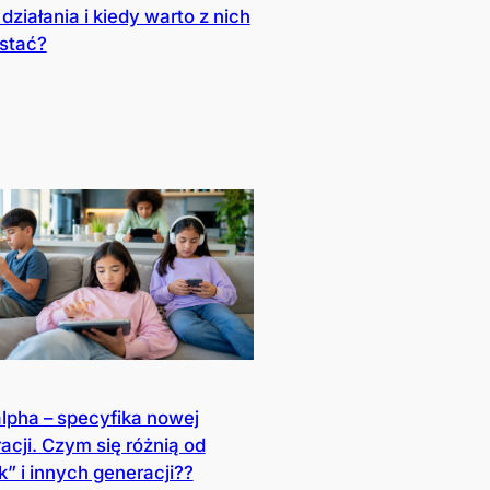
 działania i kiedy warto z nich
stać?
lpha – specyfika nowej
acji. Czym się różnią od
k” i innych generacji??